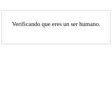
Verificando que eres un ser humano.