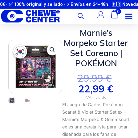
Ir
 ✅ 100% original y sellado · ⚡ Envíos en 24–48h · 🇰🇷 Novedade
Únete a nuestra comunidad de WhatsApp y entérate de novedades y
preventas antes que nadie
al
0
contenido
Marnie’s
Morpeko Starter
Set Coreano |
POKÉMON
El
El
29,99
€
Preci
Prec
22,99
€
Actu
Origi
El Juego de Cartas Pokémon
Es:
Era:
Scarlet & Violet Starter Set ex –
22,99
29,99
Marnie’s Morpeko & Grimmsnarl
ex es una baraja lista para jugar
diseñada para los fans de