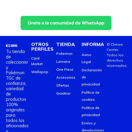
Únete a la comunidad de WhatsApp
OTROS
TIENDA
INFORMACIÓN
© Chewe
PERFILES
Center.
Tu tienda
Pokemon
Aviso
Todos los
de
Card
derechos
coleccionismo
Lorcana
Legal
Market
reservados.
y
One Piece
Declaración
Wallapop
Pokémon
de
TGC de
Accesorios
confianza,
privacidad
Ofertas
variedad
Política de
de
Gradear
productos
cookies
100%
Política de
originales
para
privacidad
todos los
Envíos y
aficionados
devoluciones
y