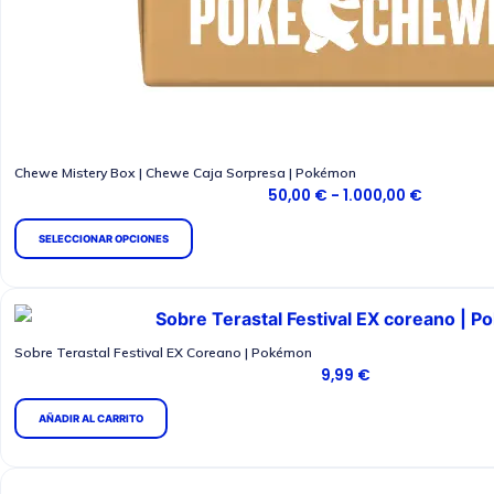
Chewe Mistery Box | Chewe Caja Sorpresa | Pokémon
R
50,00
€
-
1.000,00
€
a
n
E
SELECCIONAR OPCIONES
g
s
o
d
t
e
p
e
r
e
p
Sobre Terastal Festival EX Coreano | Pokémon
c
r
9,99
€
i
o
o
s
AÑADIR AL CARRITO
:
d
d
e
u
s
c
d