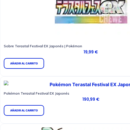
a
r
i
a
n
t
Sobre Terastal Festival EX Japonés | Pokémon
e
19,99
€
s
AÑADIR AL CARRITO
.
L
a
s
Pokémon Terastal Festival EX Japonés
o
190,99
€
p
c
AÑADIR AL CARRITO
i
o