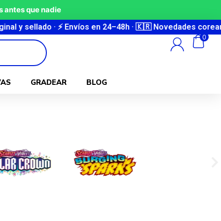
 antes que nadie
Envíos en 24–48h · 🇰🇷 Novedades coreanas cada semana · 🔒
0
VAS
GRADEAR
BLOG