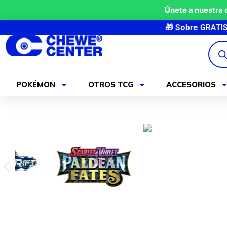
Ir
Únete a nuestra
al
🎁 Sobre GRATIS en pedidos +90€ · 
contenido
Búsq
de
produ
POKÉMON
OTROS TCG
ACCESORIOS