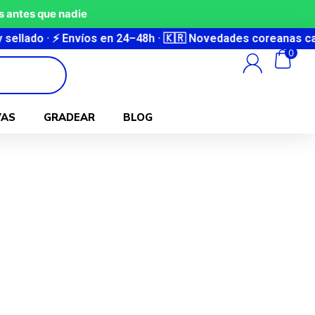
 antes que nadie
víos en 24–48h · 🇰🇷 Novedades coreanas cada semana · 🔒 
0
VAS
GRADEAR
BLOG