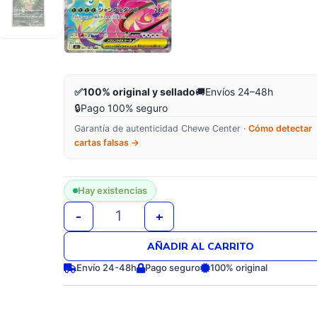
✅
100% original y sellado
🚚
Envíos 24–48h
🔒
Pago 100% seguro
Garantía de autenticidad Chewe Center ·
Cómo detectar
cartas falsas →
Mega Brave 30 sobres Coreano | Pokémon
Hay existencias
-
+
AÑADIR AL CARRITO
Envío 24-48h
Pago seguro
100% original