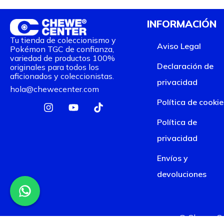
INFORMACIÓN
Tu tienda de coleccionismo y
Aviso Legal
Pokémon TGC de confianza,
variedad de productos 100%
Declaración de
originales para todos los
aficionados y coleccionistas.
privacidad
hola@chewecenter.com
I
Y
T
Política de cookie
n
o
i
s
u
k
Política de
t
t
t
privacidad
a
u
o
g
b
k
Envíos y
r
e
a
devoluciones
m
© Chewe Cen