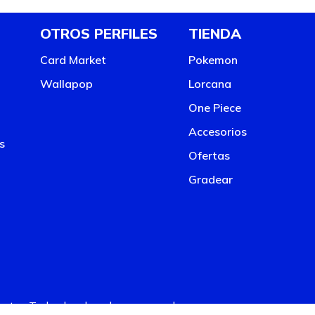
OTROS PERFILES
TIENDA
Card Market
Pokemon
Wallapop
Lorcana
One Piece
Accesorios
s
Ofertas
Gradear
ter. Todos los derechos reservados.