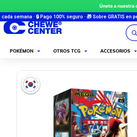
Ir
Únete a nuestra
al
🔒 Pago 100% seguro · 🎁 Sobre GRATIS en pedidos +90€ · 🚚
contenido
Búsq
de
produ
POKÉMON
OTROS TCG
ACCESORIOS