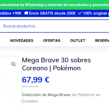
 comunidad de WhatsApp y entérate de novedades y preventas
 Envío GRATIS desde 200€ · ✅ 100% original y sellado · ⚡ En
ueda
ctos
NOVEDADES
OFERTAS
OUTLET
RESER
Mega Brave 30 sobres
Coreano | Pokémon
67,99
€
Colección de Mega Brave
de Pokémon en
Coreano.