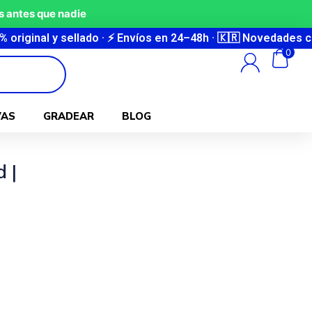
 antes que nadie
sellado · ⚡ Envíos en 24–48h · 🇰🇷 Novedades coreanas cada
0
VAS
GRADEAR
BLOG
 |