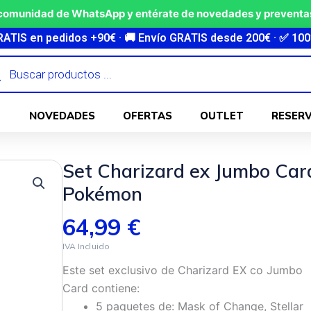
 comunidad de WhatsApp y entérate de novedades y preventas
dos +90€ · 🚚 Envío GRATIS desde 200€ · ✅ 100% original y 
ueda
ctos
NOVEDADES
OFERTAS
OUTLET
RESER
Set Charizard ex Jumbo Card
Pokémon
64,99
€
Este set exclusivo de Charizard EX co Jumbo
Card contiene:
5 paquetes de: Mask of Change, Stellar