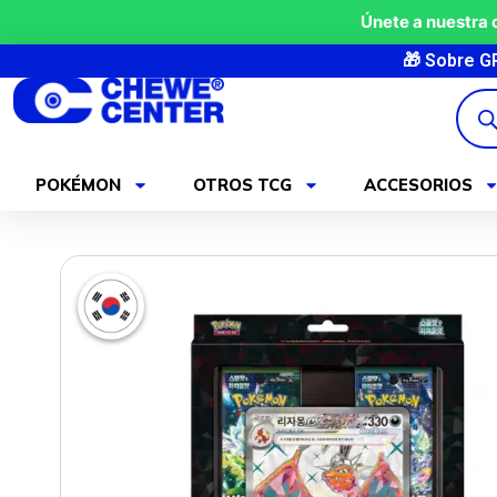
Ir
Únete a nuestra
al
🎁 Sobre GRATIS en pedi
contenido
Búsq
de
produ
POKÉMON
OTROS TCG
ACCESORIOS