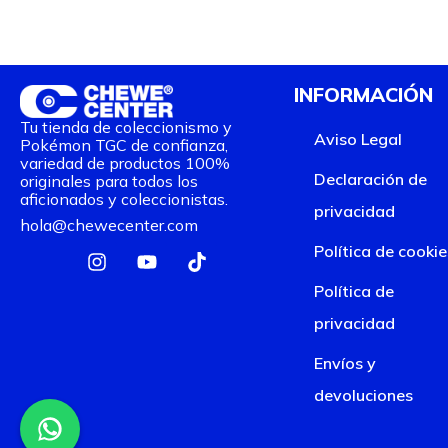
INFORMACIÓN
Tu tienda de coleccionismo y
Aviso Legal
Pokémon TGC de confianza,
variedad de productos 100%
Declaración de
originales para todos los
aficionados y coleccionistas.
privacidad
hola@chewecenter.com
I
Y
T
Política de cookie
n
o
i
s
u
k
Política de
t
t
t
privacidad
a
u
o
g
b
k
Envíos y
r
e
a
devoluciones
m