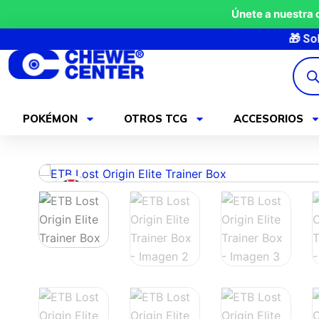
Ir
Únete a nuestra
al
🎁 Sobre GRATI
contenido
Búsq
de
produ
POKÉMON
OTROS TCG
ACCESORIOS