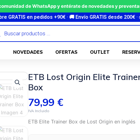
 comunidad de WhatsApp y entérate de novedades y preventas
S en pedidos +90€ · 🚚 Envío GRATIS desde 200€ · ✅ 100% or
ueda
ctos
NOVEDADES
OFERTAS
OUTLET
RESER
ETB Lost Origin Elite Traine
Box
79,99
€
ETB Elite Trainer Box de Lost Origin en inglés