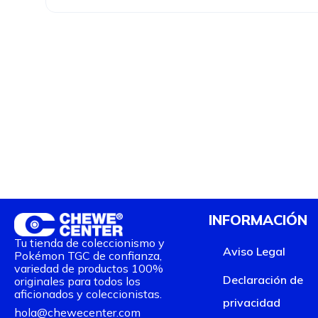
INFORMACIÓN
Tu tienda de coleccionismo y
Aviso Legal
Pokémon TGC de confianza,
variedad de productos 100%
Declaración de
originales para todos los
aficionados y coleccionistas.
privacidad
hola@chewecenter.com