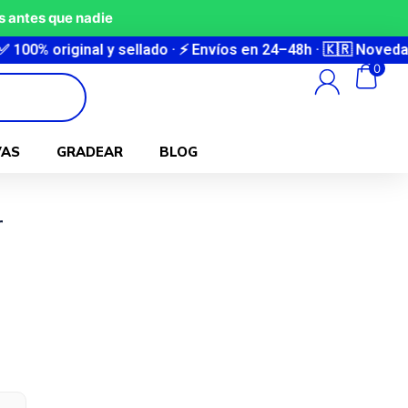
 antes que nadie
iginal y sellado · ⚡ Envíos en 24–48h · 🇰🇷 Novedades cor
0
VAS
GRADEAR
BLOG
r