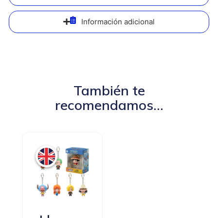
Información adicional
También te
recomendamos...
3,49
€
5,