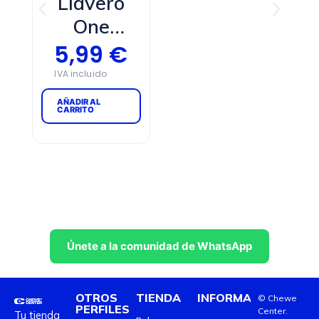
Llavero
AÑADIR AL
AÑADI
One
CARRITO
CARR
Piece
5,99
€
Pocket
Hero
AÑADIR AL
CARRITO
Únete a la comunidad de WhatsApp
OTROS
TIENDA
INFORMACIÓN
© Chewe
PERFILES
Center.
Tu tienda