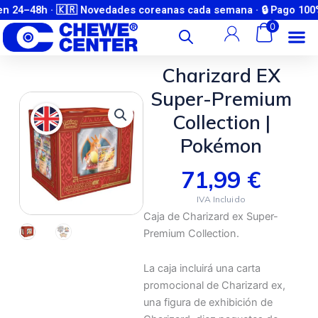
Ir
 24–48h · 🇰🇷 Novedades coreanas cada semana · 🔒 Pago 100% se
Únete a nuestra comunidad de WhatsApp y entérate de novedades y
preventas antes que nadie
al
0
contenido
Charizard EX
Super-Premium
Collection |
Pokémon
71,99
€
Caja de Charizard ex Super-
Premium Collection.
La caja incluirá una carta
promocional de Charizard ex,
una figura de exhibición de