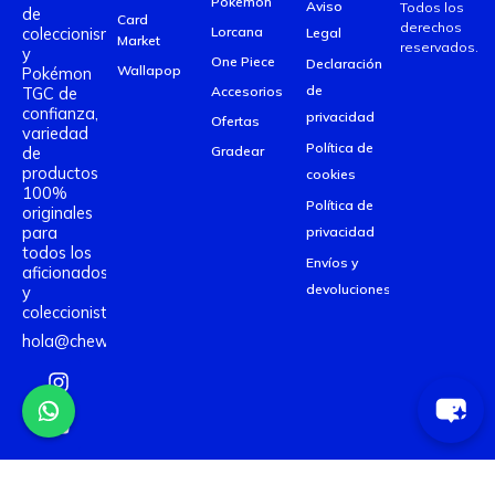
Pokemon
Aviso
Todos los
de
Card
derechos
coleccionismo
Lorcana
Legal
Market
reservados.
y
One Piece
Declaración
Wallapop
Pokémon
de
TGC de
Accesorios
confianza,
privacidad
Ofertas
variedad
Política de
de
Gradear
productos
cookies
100%
Política de
originales
para
privacidad
todos los
Envíos y
aficionados
devoluciones
y
coleccionistas.
hola@chewecenter.com
I
Y
T
n
o
i
s
u
k
t
t
t
a
u
o
g
b
k