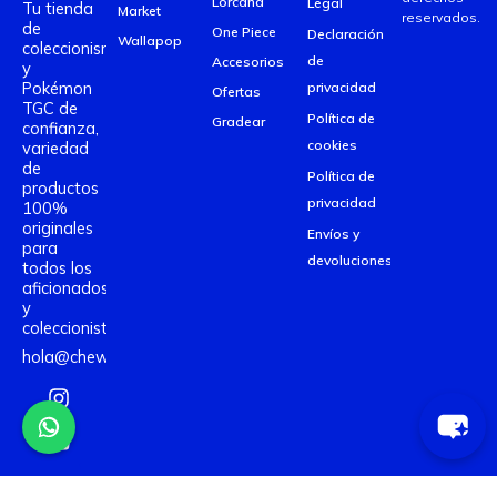
Lorcana
Legal
Tu tienda
Market
reservados.
de
One Piece
Declaración
Wallapop
coleccionismo
de
Accesorios
y
Pokémon
privacidad
Ofertas
TGC de
Política de
Gradear
confianza,
cookies
variedad
de
Política de
productos
privacidad
100%
originales
Envíos y
para
devoluciones
todos los
aficionados
y
coleccionistas.
hola@chewecenter.com
I
Y
T
n
o
i
s
u
k
t
t
t
a
u
o