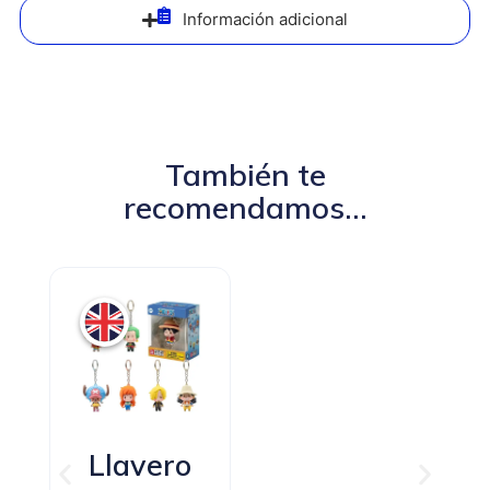
Información adicional
También te
recomendamos...
3,49
€
5,
Llavero
AÑADIR AL
AÑADI