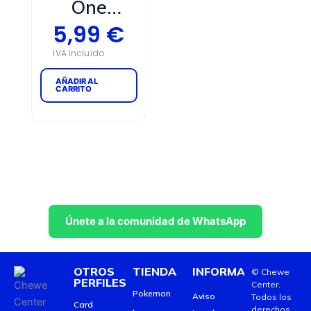
One
CARRITO
CARR
Piece
5,99
€
Pocket
Hero
AÑADIR AL
CARRITO
Únete a la comunidad de WhatsApp
OTROS
TIENDA
INFORMACIÓN
© Chewe
PERFILES
Center.
Pokemon
Aviso
Todos los
Card
derechos