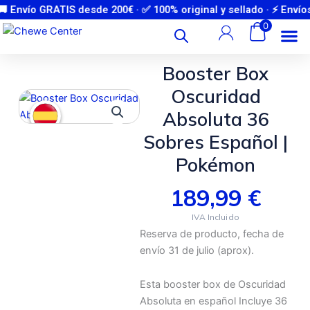
Ir
Envío GRATIS desde 200€ · ✅ 100% original y sellado · ⚡ Envíos
Únete a nuestra comunidad de WhatsApp y entérate de novedades y
preventas antes que nadie
al
0
contenido
Booster Box
Oscuridad
Absoluta 36
Sobres Español |
Pokémon
189,99
€
Reserva de producto, fecha de
envío 31 de julio (aprox).
Esta booster box de Oscuridad
Absoluta en español Incluye 36