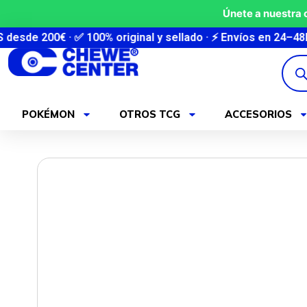
Ir
Únete a nuestra
al
€ · ✅ 100% original y sellado · ⚡ Envíos en 24–48h · 🇰🇷 
contenido
Búsq
de
produ
POKÉMON
OTROS TCG
ACCESORIOS