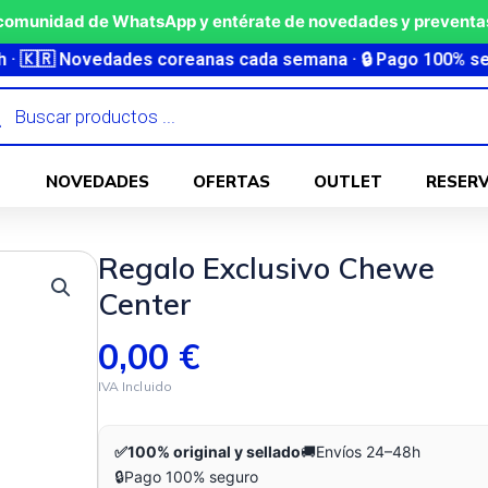
 comunidad de WhatsApp y entérate de novedades y preventas
Novedades coreanas cada semana · 🔒 Pago 100% seguro ·
ueda
ctos
NOVEDADES
OFERTAS
OUTLET
RESER
Regalo Exclusivo Chewe
Center
0,00
€
✅
100% original y sellado
🚚
Envíos 24–48h
🔒
Pago 100% seguro